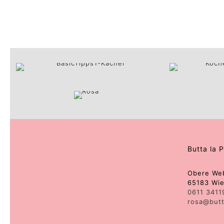
Butta la 
Obere We
65183 Wi
0611 3411
rosa@butt